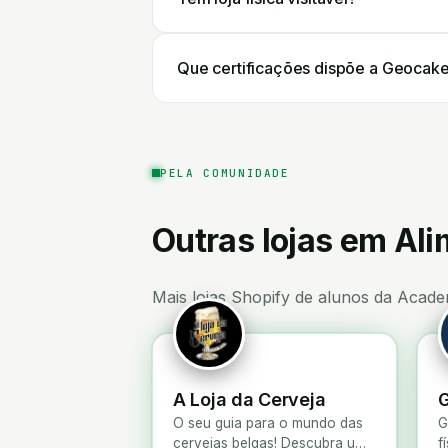
Que certificações dispõe a Geocake
PELA COMUNIDADE
Outras lojas em Al
Mais lojas Shopify de alunos da Acade
A Loja da Cerveja
G
O seu guia para o mundo das
G
cervejas belgas! Descubra uma
f