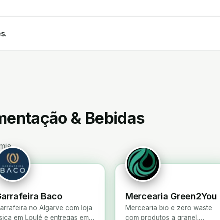
s.
imentação & Bebidas
mia.
arrafeira Baco
Mercearia Green2You
arrafeira no Algarve com loja
Mercearia bio e zero waste
ísica em Loulé e entregas em
com produtos a granel,