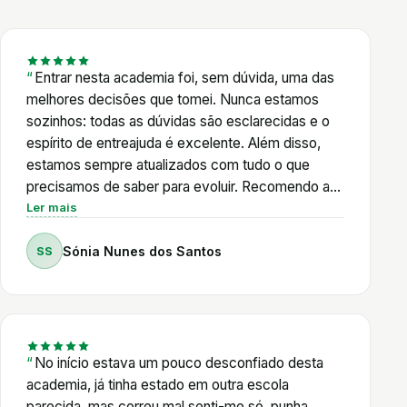
posteriormente, entrar para a Academia
Shopifyers. Posso dizer, sem qualquer hesitação,
que foi um dos melhores investimentos que fiz no
Entrar nesta academia foi, sem dúvida, uma das
meu percurso profissional. O Pedro alia um
melhores decisões que tomei. Nunca estamos
conhecimento técnico muito profundo a um
sozinhos: todas as dúvidas são esclarecidas e o
enorme sentido de responsabilidade para com os
espírito de entreajuda é excelente. Além disso,
seus alunos. Nunca deixa uma dúvida por
estamos sempre atualizados com tudo o que
responder. Está sempre disponível para orientar,
precisamos de saber para evoluir. Recomendo a
esclarecer e acompanhar, independentemente do
100%!
Ler mais
nível de experiência de cada um. O que mais
valorizo é que não ensina apenas a construir lojas
SS
Sónia Nunes dos Santos
Shopify. Ensina a pensar, a resolver problemas e a
evoluir continuamente. A Academia é muito mais
do que um curso; é uma comunidade onde existe
verdadeira entreajuda e um acompanhamento
constante.
No início estava um pouco desconfiado desta
academia, já tinha estado em outra escola
parecida, mas correu mal senti-me só, punha