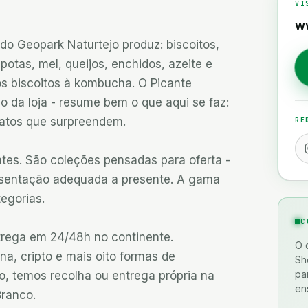
VI
w
do Geopark Naturtejo produz: biscoitos, 
tas, mel, queijos, enchidos, azeite e 
s biscoitos à kombucha. O Picante 
o da loja - resume bem o que aqui se faz: 
atos que surpreendem.

RE
es. São coleções pensadas para oferta - 
esentação adequada a presente. A gama 
gorias.

C
ega em 24/48h no continente. 
O 
a, cripto e mais oito formas de 
Sh
pa
, temos recolha ou entrega própria na 
en
Branco.