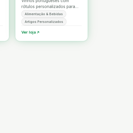
Vinhos portugueses com
rótulos personalizados para
brindar com memória.
Alimentação & Bebidas
Artigos Personalizados
Ver loja