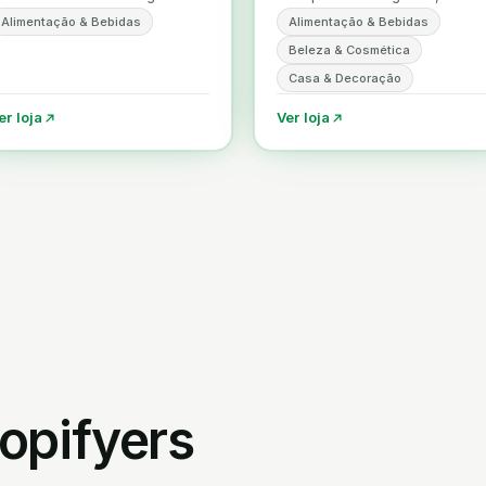
odo o país.
cosmética natural e
Alimentação & Bebidas
Alimentação & Bebidas
detergentes ecológicos —
Beleza & Cosmética
online e em Coimbra.
Casa & Decoração
er loja
Ver loja
opifyers