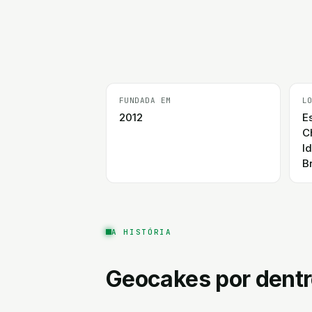
FUNDADA EM
L
2012
E
C
I
B
A HISTÓRIA
Geocakes
por dent