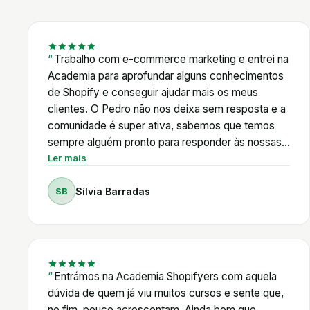
Trabalho com e-commerce marketing e entrei na
Academia para aprofundar alguns conhecimentos
de Shopify e conseguir ajudar mais os meus
clientes. O Pedro não nos deixa sem resposta e a
comunidade é super ativa, sabemos que temos
sempre alguém pronto para responder às nossas
dúvidas. Além disso, o Pedro é muito proativo em
Ler mais
relação às novidades de Shopify e cria com
SB
Sílvia Barradas
frequência tutoriais de acordo com as mudanças
da plataforma e a nível legal também. E está
sempre em cima das novidades de AI, que neste
momento é onde é mais difícil acompanhar tudo
sozinha. Os vários cursos também não se limitam
a Shopify e este para mim é um grande plus.
Entrámos na Academia Shopifyers com aquela
Existem masterclasses de vários temas
dúvida de quem já viu muitos cursos e sente que,
relacionados com e-commerce: email marketing,
no fim, pouco acrescentam. Ainda bem que