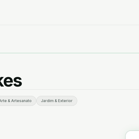
Animais & Pets
Automóvel
Brinquedos & Jogos
kes
Equipamentos & Consumíveis Profissionais
Livros, Educação e Papelarias
Arte & Artesanato
Jardim & Exterior
Tecnologia & Gadgets