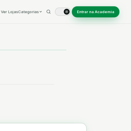
Ver Lojas
Categorias
Entrar na Academia
Arte & Artesanato
Bebé & Criança
Casa & Decoração
Jardim & Exterior
Moda & Vestuário & Calçado