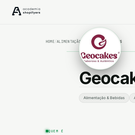
Alimentação & Bebidas
HOME
/
ALIMENTAÇÃO & BEBIDAS
/
GEOCAKES
Artigos Personalizados
Beleza & Cosmética
Geoca
Desporto & Fitness
Jóias & Acessórios
Alimentação & Bebidas
Saúde, Bem-estar & Espiritualidade
QUEM É