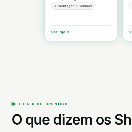
seleção incrível de cervejas
t
Alimentação & Bebidas
trapistas, ales frutadas,
saisons, dubbels, tripels e
quadruple
Ver loja
V
FEEDBACK DA COMUNIDADE
O que dizem os Sh