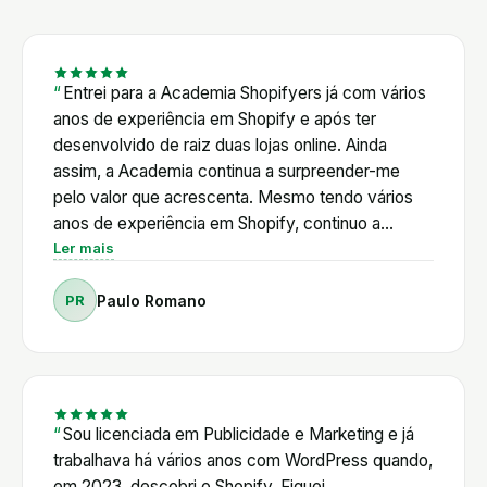
olhos fechados. Joana e Cândida, Juju Belle
Entrei para a Academia Shopifyers já com vários
anos de experiência em Shopify e após ter
desenvolvido de raiz duas lojas online. Ainda
assim, a Academia continua a surpreender-me
pelo valor que acrescenta. Mesmo tendo vários
anos de experiência em Shopify, continuo a
encontrar respostas, novas ferramentas e novas
Ler mais
formas de otimizar as minhas lojas. Ao longo deste
PR
Paulo Romano
percurso, já resolvi vários desafios técnicos com
o apoio do Pedro, recebi aconselhamento na
escolha das Apps mais adequadas e acompanhei
muitas das novidades que o Shopify vai lançando.
Num ecossistema em constante evolução, ter
acesso a este conhecimento e a uma comunidade
Sou licenciada em Publicidade e Marketing e já
ativa permite poupar tempo, tomar melhores
trabalhava há vários anos com WordPress quando,
decisões e evoluir continuamente. Para mim, a
em 2023, descobri o Shopify. Fiquei