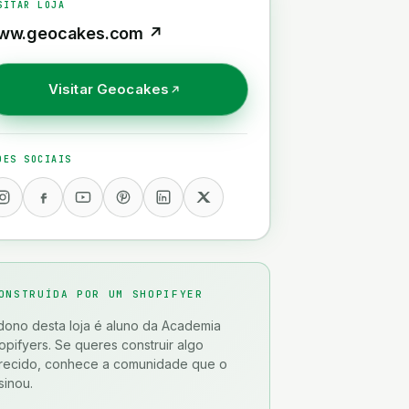
SITAR LOJA
ww.geocakes.com
↗
Visitar
Geocakes
DES SOCIAIS
ONSTRUÍDA POR UM SHOPIFYER
dono desta loja é aluno da Academia
opifyers. Se queres construir algo
recido, conhece a comunidade que o
sinou.