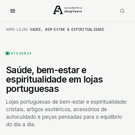
Artigos Personalizados
Automóvel
HOME
Bebé & Criança
/
LOJAS
/
SAÚDE, BEM-ESTAR & ESPIRITUALIDADE
Beleza & Cosmética
Brinquedos & Jogos
CATEGORIA
Casa & Decoração
Saúde, bem-estar e
Desporto & Fitness
espiritualidade em lojas
portuguesas
Equipamentos & Consumíveis Profissionais
Jardim & Exterior
Lojas portuguesas de bem-estar e espiritualidade:
cristais, artigos esotéricos, acessórios de
Jóias & Acessórios
autocuidado e peças pensadas para o equilíbrio
Livros, Educação e Papelarias
do dia a dia.
Moda & Vestuário & Calçado