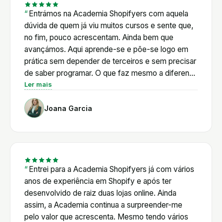
sozinha. Os vários cursos também não se limitam
a Shopify e este para mim é um grande plus.
Entrámos na Academia Shopifyers com aquela
Existem masterclasses de vários temas
dúvida de quem já viu muitos cursos e sente que,
relacionados com e-commerce: email marketing,
no fim, pouco acrescentam. Ainda bem que
SEO, influencers, anúncios. Vou no meu segundo
avançámos. Aqui aprende-se e põe-se logo em
ano e certamente que vou continuar!
prática sem depender de terceiros e sem precisar
de saber programar. O que faz mesmo a diferença
é o Pedro: vai direto ao que interessa e está
Ler mais
sempre disponível. E a comunidade é outro nível,
Joana Garcia
há sempre alguém pronto a ajudar a qualquer hora.
Para a Juju Belle, deixou de haver a sensação de
estarmos sozinhas nisto. Recomendamos de
olhos fechados. Joana e Cândida, Juju Belle
Entrei para a Academia Shopifyers já com vários
anos de experiência em Shopify e após ter
desenvolvido de raiz duas lojas online. Ainda
assim, a Academia continua a surpreender-me
pelo valor que acrescenta. Mesmo tendo vários