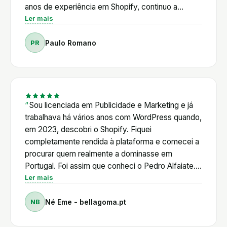
anos de experiência em Shopify, continuo a
encontrar respostas, novas ferramentas e novas
Ler mais
formas de otimizar as minhas lojas. Ao longo deste
PR
Paulo Romano
percurso, já resolvi vários desafios técnicos com
o apoio do Pedro, recebi aconselhamento na
escolha das Apps mais adequadas e acompanhei
muitas das novidades que o Shopify vai lançando.
Num ecossistema em constante evolução, ter
acesso a este conhecimento e a uma comunidade
Sou licenciada em Publicidade e Marketing e já
ativa permite poupar tempo, tomar melhores
trabalhava há vários anos com WordPress quando,
decisões e evoluir continuamente. Para mim, a
em 2023, descobri o Shopify. Fiquei
Academia Shopifyers é muito mais do que uma
completamente rendida à plataforma e comecei a
plataforma de formação. É um ponto de apoio
procurar quem realmente a dominasse em
permanente para quem quer tirar o máximo partido
Portugal. Foi assim que conheci o Pedro Alfaiate.
do Shopify, independentemente do nível de
Primeiro através de uma amiga, depois vendo os
Ler mais
experiência.
seus vídeos no YouTube. Mais tarde, ao entrar em
NB
Né Eme - bellagoma.pt
contacto diretamente com ele. Ainda antes de ser
aluna, mostrou uma enorme disponibilidade para
ajudar. Decidi adquirir o curso de Shopify e,