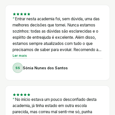
posteriormente, entrar para a Academia
Shopifyers. Posso dizer, sem qualquer hesitação,
que foi um dos melhores investimentos que fiz no
Entrar nesta academia foi, sem dúvida, uma das
meu percurso profissional. O Pedro alia um
melhores decisões que tomei. Nunca estamos
conhecimento técnico muito profundo a um
sozinhos: todas as dúvidas são esclarecidas e o
enorme sentido de responsabilidade para com os
espírito de entreajuda é excelente. Além disso,
seus alunos. Nunca deixa uma dúvida por
estamos sempre atualizados com tudo o que
responder. Está sempre disponível para orientar,
precisamos de saber para evoluir. Recomendo a
esclarecer e acompanhar, independentemente do
100%!
Ler mais
nível de experiência de cada um. O que mais
valorizo é que não ensina apenas a construir lojas
SS
Sónia Nunes dos Santos
Shopify. Ensina a pensar, a resolver problemas e a
evoluir continuamente. A Academia é muito mais
do que um curso; é uma comunidade onde existe
verdadeira entreajuda e um acompanhamento
constante.
No início estava um pouco desconfiado desta
academia, já tinha estado em outra escola
parecida, mas correu mal senti-me só, punha