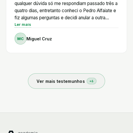
qualquer dúvida só me respondiam passado três a
quatro dias, entretanto conheci o Pedro Alfaiate e
fiz algumas perguntas e decidi anular a outra
escola vi a primeira aula online e decidi logo entrar
Ler mais
para a academia, iremos o Pedro Alfaiate ir
MC
Miguel Cruz
responde a tudo e explica ponto a ponto, tirando
os alunos que estão sempre prontos a ajudar, se é
fácil montar uma loja, não, não é fácil, mas aqui
aprendemos a ser autónomos e estamos a
aprender todos os dias, vale a pena, obrigado.
Ver mais testemunhos
+
6