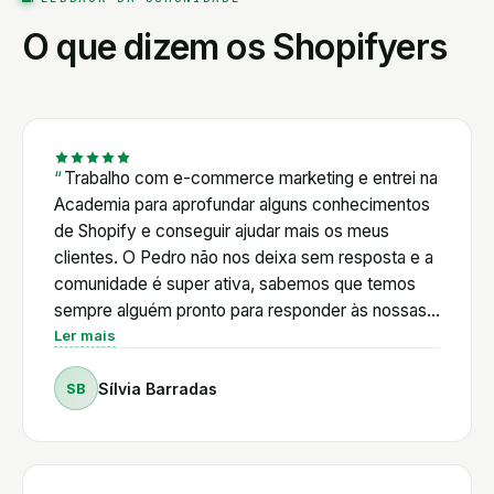
O que dizem os Shopifyers
Trabalho com e-commerce marketing e entrei na
Academia para aprofundar alguns conhecimentos
de Shopify e conseguir ajudar mais os meus
clientes. O Pedro não nos deixa sem resposta e a
comunidade é super ativa, sabemos que temos
sempre alguém pronto para responder às nossas
dúvidas. Além disso, o Pedro é muito proativo em
Ler mais
relação às novidades de Shopify e cria com
SB
Sílvia Barradas
frequência tutoriais de acordo com as mudanças
da plataforma e a nível legal também. E está
sempre em cima das novidades de AI, que neste
momento é onde é mais difícil acompanhar tudo