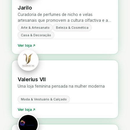
Jarilo
Curadoria de perfumes de nicho e velas
artesanais que promovem a cultura olfactiva e a
descoberta de fragrâncias fora do circuito
Arte & Artesanato
Beleza & Cosmética
mainstream.
Casa & Decoração
Ver loja
Valerius VII
Uma loja feminina pensada na mulher moderna
Moda & Vestuário & Calçado
Ver loja