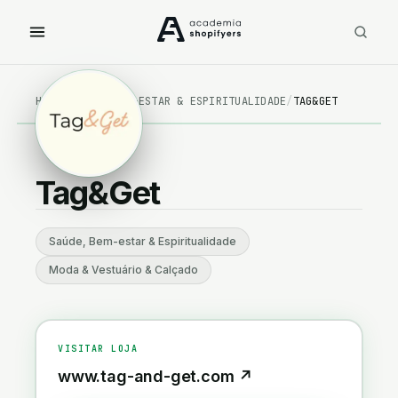
Artigos Personalizados
Automóvel
Bebé & Criança
HOME
/
SAÚDE, BEM-ESTAR & ESPIRITUALIDADE
/
TAG&GET
Beleza & Cosmética
Brinquedos & Jogos
Tag&Get
Casa & Decoração
Desporto & Fitness
Saúde, Bem-estar & Espiritualidade
Equipamentos & Consumíveis Profissionais
Moda & Vestuário & Calçado
Jardim & Exterior
Jóias & Acessórios
VISITAR LOJA
Livros, Educação e Papelarias
www.tag-and-get.com
↗
Moda & Vestuário & Calçado