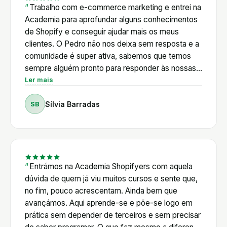
Trabalho com e-commerce marketing e entrei na
Academia para aprofundar alguns conhecimentos
de Shopify e conseguir ajudar mais os meus
clientes. O Pedro não nos deixa sem resposta e a
comunidade é super ativa, sabemos que temos
sempre alguém pronto para responder às nossas
dúvidas. Além disso, o Pedro é muito proativo em
Ler mais
relação às novidades de Shopify e cria com
SB
Sílvia Barradas
frequência tutoriais de acordo com as mudanças
da plataforma e a nível legal também. E está
sempre em cima das novidades de AI, que neste
momento é onde é mais difícil acompanhar tudo
sozinha. Os vários cursos também não se limitam
a Shopify e este para mim é um grande plus.
Entrámos na Academia Shopifyers com aquela
Existem masterclasses de vários temas
dúvida de quem já viu muitos cursos e sente que,
relacionados com e-commerce: email marketing,
no fim, pouco acrescentam. Ainda bem que
SEO, influencers, anúncios. Vou no meu segundo
avançámos. Aqui aprende-se e põe-se logo em
ano e certamente que vou continuar!
prática sem depender de terceiros e sem precisar