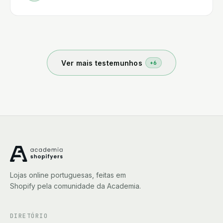
os alunos que estão sempre prontos a ajudar, se é
fácil montar uma loja, não, não é fácil, mas aqui
aprendemos a ser autónomos e estamos a
aprender todos os dias, vale a pena, obrigado.
Ver mais testemunhos
+
6
Lojas online portuguesas, feitas em
Shopify pela comunidade da Academia.
DIRETÓRIO