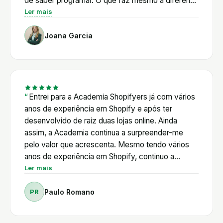
de saber programar. O que faz mesmo a diferença
é o Pedro: vai direto ao que interessa e está
Ler mais
sempre disponível. E a comunidade é outro nível,
Joana Garcia
há sempre alguém pronto a ajudar a qualquer hora.
Para a Juju Belle, deixou de haver a sensação de
estarmos sozinhas nisto. Recomendamos de
olhos fechados. Joana e Cândida, Juju Belle
Entrei para a Academia Shopifyers já com vários
anos de experiência em Shopify e após ter
desenvolvido de raiz duas lojas online. Ainda
assim, a Academia continua a surpreender-me
pelo valor que acrescenta. Mesmo tendo vários
anos de experiência em Shopify, continuo a
encontrar respostas, novas ferramentas e novas
Ler mais
formas de otimizar as minhas lojas. Ao longo deste
PR
Paulo Romano
percurso, já resolvi vários desafios técnicos com
o apoio do Pedro, recebi aconselhamento na
escolha das Apps mais adequadas e acompanhei