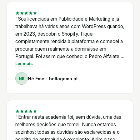
muitas das novidades que o Shopify vai lançando.
Num ecossistema em constante evolução, ter
acesso a este conhecimento e a uma comunidade
Sou licenciada em Publicidade e Marketing e já
ativa permite poupar tempo, tomar melhores
trabalhava há vários anos com WordPress quando,
decisões e evoluir continuamente. Para mim, a
em 2023, descobri o Shopify. Fiquei
Academia Shopifyers é muito mais do que uma
completamente rendida à plataforma e comecei a
plataforma de formação. É um ponto de apoio
procurar quem realmente a dominasse em
permanente para quem quer tirar o máximo partido
Portugal. Foi assim que conheci o Pedro Alfaiate.
do Shopify, independentemente do nível de
Primeiro através de uma amiga, depois vendo os
Ler mais
experiência.
seus vídeos no YouTube. Mais tarde, ao entrar em
NB
Né Eme - bellagoma.pt
contacto diretamente com ele. Ainda antes de ser
aluna, mostrou uma enorme disponibilidade para
ajudar. Decidi adquirir o curso de Shopify e,
posteriormente, entrar para a Academia
Shopifyers. Posso dizer, sem qualquer hesitação,
que foi um dos melhores investimentos que fiz no
Entrar nesta academia foi, sem dúvida, uma das
meu percurso profissional. O Pedro alia um
melhores decisões que tomei. Nunca estamos
conhecimento técnico muito profundo a um
sozinhos: todas as dúvidas são esclarecidas e o
enorme sentido de responsabilidade para com os
espírito de entreajuda é excelente. Além disso,