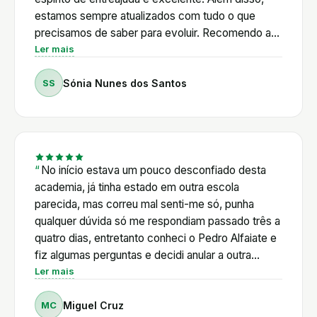
seus alunos. Nunca deixa uma dúvida por
estamos sempre atualizados com tudo o que
responder. Está sempre disponível para orientar,
precisamos de saber para evoluir. Recomendo a
esclarecer e acompanhar, independentemente do
100%!
Ler mais
nível de experiência de cada um. O que mais
valorizo é que não ensina apenas a construir lojas
SS
Sónia Nunes dos Santos
Shopify. Ensina a pensar, a resolver problemas e a
evoluir continuamente. A Academia é muito mais
do que um curso; é uma comunidade onde existe
verdadeira entreajuda e um acompanhamento
constante.
No início estava um pouco desconfiado desta
academia, já tinha estado em outra escola
parecida, mas correu mal senti-me só, punha
qualquer dúvida só me respondiam passado três a
quatro dias, entretanto conheci o Pedro Alfaiate e
fiz algumas perguntas e decidi anular a outra
escola vi a primeira aula online e decidi logo entrar
Ler mais
para a academia, iremos o Pedro Alfaiate ir
MC
Miguel Cruz
responde a tudo e explica ponto a ponto, tirando