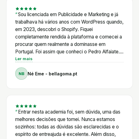
Num ecossistema em constante evolução, ter
acesso a este conhecimento e a uma comunidade
Sou licenciada em Publicidade e Marketing e já
ativa permite poupar tempo, tomar melhores
trabalhava há vários anos com WordPress quando,
decisões e evoluir continuamente. Para mim, a
em 2023, descobri o Shopify. Fiquei
Academia Shopifyers é muito mais do que uma
completamente rendida à plataforma e comecei a
plataforma de formação. É um ponto de apoio
procurar quem realmente a dominasse em
permanente para quem quer tirar o máximo partido
Portugal. Foi assim que conheci o Pedro Alfaiate.
do Shopify, independentemente do nível de
Primeiro através de uma amiga, depois vendo os
Ler mais
experiência.
seus vídeos no YouTube. Mais tarde, ao entrar em
NB
Né Eme - bellagoma.pt
contacto diretamente com ele. Ainda antes de ser
aluna, mostrou uma enorme disponibilidade para
ajudar. Decidi adquirir o curso de Shopify e,
posteriormente, entrar para a Academia
Shopifyers. Posso dizer, sem qualquer hesitação,
que foi um dos melhores investimentos que fiz no
Entrar nesta academia foi, sem dúvida, uma das
meu percurso profissional. O Pedro alia um
melhores decisões que tomei. Nunca estamos
conhecimento técnico muito profundo a um
sozinhos: todas as dúvidas são esclarecidas e o
enorme sentido de responsabilidade para com os
espírito de entreajuda é excelente. Além disso,