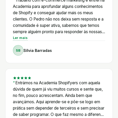
Trabalho com e-commerce marketing e entrei na
Academia para aprofundar alguns conhecimentos
de Shopify e conseguir ajudar mais os meus
clientes. O Pedro não nos deixa sem resposta e a
comunidade é super ativa, sabemos que temos
sempre alguém pronto para responder às nossas
dúvidas. Além disso, o Pedro é muito proativo em
Ler mais
relação às novidades de Shopify e cria com
SB
Sílvia Barradas
frequência tutoriais de acordo com as mudanças
da plataforma e a nível legal também. E está
sempre em cima das novidades de AI, que neste
momento é onde é mais difícil acompanhar tudo
sozinha. Os vários cursos também não se limitam
a Shopify e este para mim é um grande plus.
Entrámos na Academia Shopifyers com aquela
Existem masterclasses de vários temas
dúvida de quem já viu muitos cursos e sente que,
relacionados com e-commerce: email marketing,
no fim, pouco acrescentam. Ainda bem que
SEO, influencers, anúncios. Vou no meu segundo
avançámos. Aqui aprende-se e põe-se logo em
ano e certamente que vou continuar!
prática sem depender de terceiros e sem precisar
de saber programar. O que faz mesmo a diferença