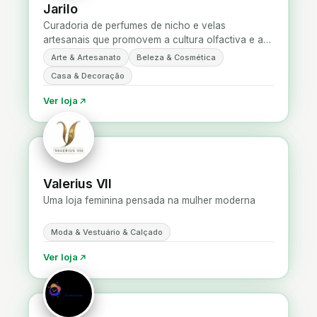
Jarilo
Curadoria de perfumes de nicho e velas
artesanais que promovem a cultura olfactiva e a
descoberta de fragrâncias fora do circuito
Arte & Artesanato
Beleza & Cosmética
mainstream.
Casa & Decoração
Ver loja
Valerius VII
Uma loja feminina pensada na mulher moderna
Moda & Vestuário & Calçado
Ver loja