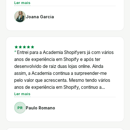
é o Pedro: vai direto ao que interessa e está
Ler mais
sempre disponível. E a comunidade é outro nível,
Joana Garcia
há sempre alguém pronto a ajudar a qualquer hora.
Para a Juju Belle, deixou de haver a sensação de
estarmos sozinhas nisto. Recomendamos de
olhos fechados. Joana e Cândida, Juju Belle
Entrei para a Academia Shopifyers já com vários
anos de experiência em Shopify e após ter
desenvolvido de raiz duas lojas online. Ainda
assim, a Academia continua a surpreender-me
pelo valor que acrescenta. Mesmo tendo vários
anos de experiência em Shopify, continuo a
encontrar respostas, novas ferramentas e novas
Ler mais
formas de otimizar as minhas lojas. Ao longo deste
PR
Paulo Romano
percurso, já resolvi vários desafios técnicos com
o apoio do Pedro, recebi aconselhamento na
escolha das Apps mais adequadas e acompanhei
muitas das novidades que o Shopify vai lançando.