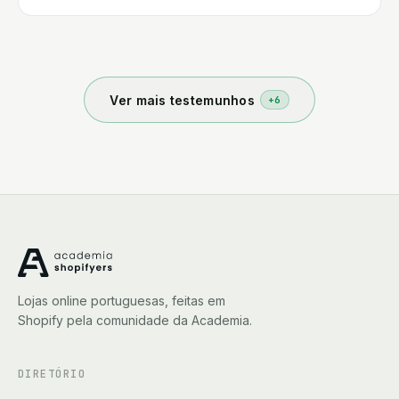
fácil montar uma loja, não, não é fácil, mas aqui
aprendemos a ser autónomos e estamos a
aprender todos os dias, vale a pena, obrigado.
Ver mais testemunhos
+
6
Lojas online portuguesas, feitas em
Shopify pela comunidade da Academia.
DIRETÓRIO