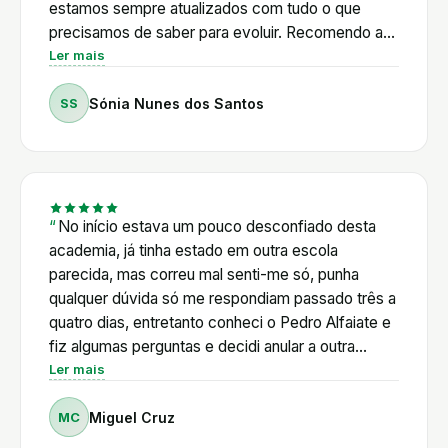
seus alunos. Nunca deixa uma dúvida por
estamos sempre atualizados com tudo o que
responder. Está sempre disponível para orientar,
precisamos de saber para evoluir. Recomendo a
esclarecer e acompanhar, independentemente do
100%!
Ler mais
nível de experiência de cada um. O que mais
valorizo é que não ensina apenas a construir lojas
SS
Sónia Nunes dos Santos
Shopify. Ensina a pensar, a resolver problemas e a
evoluir continuamente. A Academia é muito mais
do que um curso; é uma comunidade onde existe
verdadeira entreajuda e um acompanhamento
constante.
No início estava um pouco desconfiado desta
academia, já tinha estado em outra escola
parecida, mas correu mal senti-me só, punha
qualquer dúvida só me respondiam passado três a
quatro dias, entretanto conheci o Pedro Alfaiate e
fiz algumas perguntas e decidi anular a outra
escola vi a primeira aula online e decidi logo entrar
Ler mais
para a academia, iremos o Pedro Alfaiate ir
MC
Miguel Cruz
responde a tudo e explica ponto a ponto, tirando
os alunos que estão sempre prontos a ajudar, se é