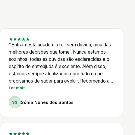
posteriormente, entrar para a Academia
Shopifyers. Posso dizer, sem qualquer hesitação,
que foi um dos melhores investimentos que fiz no
Entrar nesta academia foi, sem dúvida, uma das
meu percurso profissional. O Pedro alia um
melhores decisões que tomei. Nunca estamos
conhecimento técnico muito profundo a um
sozinhos: todas as dúvidas são esclarecidas e o
enorme sentido de responsabilidade para com os
espírito de entreajuda é excelente. Além disso,
seus alunos. Nunca deixa uma dúvida por
estamos sempre atualizados com tudo o que
responder. Está sempre disponível para orientar,
precisamos de saber para evoluir. Recomendo a
esclarecer e acompanhar, independentemente do
100%!
Ler mais
nível de experiência de cada um. O que mais
valorizo é que não ensina apenas a construir lojas
SS
Sónia Nunes dos Santos
Shopify. Ensina a pensar, a resolver problemas e a
evoluir continuamente. A Academia é muito mais
do que um curso; é uma comunidade onde existe
verdadeira entreajuda e um acompanhamento