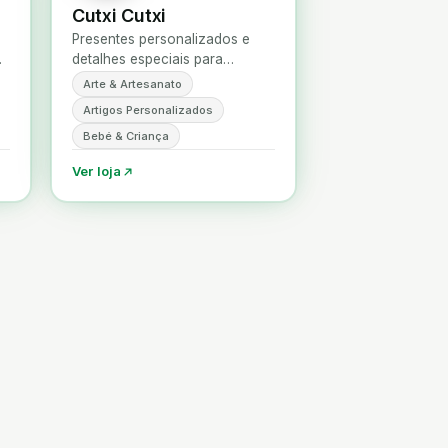
Cutxi Cutxi
Presentes personalizados e
detalhes especiais para
batizados, bebés e momentos
Arte & Artesanato
s
únicos, feitos com carinho em
Artigos Personalizados
Portugal.
Bebé & Criança
Ver loja