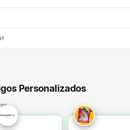
m?
tigos Personalizados
mia.