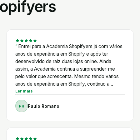
opifyers
olhos fechados. Joana e Cândida, Juju Belle
Entrei para a Academia Shopifyers já com vários
anos de experiência em Shopify e após ter
desenvolvido de raiz duas lojas online. Ainda
assim, a Academia continua a surpreender-me
pelo valor que acrescenta. Mesmo tendo vários
anos de experiência em Shopify, continuo a
encontrar respostas, novas ferramentas e novas
Ler mais
formas de otimizar as minhas lojas. Ao longo deste
PR
Paulo Romano
percurso, já resolvi vários desafios técnicos com
o apoio do Pedro, recebi aconselhamento na
escolha das Apps mais adequadas e acompanhei
muitas das novidades que o Shopify vai lançando.
Num ecossistema em constante evolução, ter