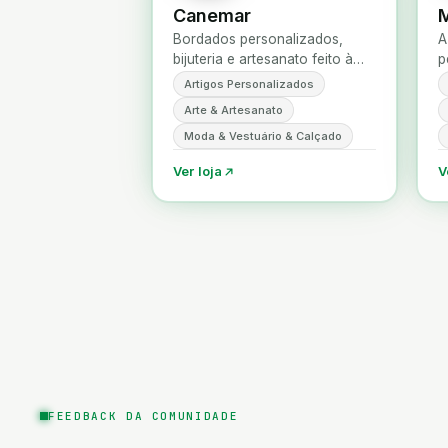
Canemar
M
Bordados personalizados,
A
bijuteria e artesanato feito à
p
mão, criados ao gosto de
t
Artigos Personalizados
quem oferece e de quem usa.
p
Arte & Artesanato
a
Moda & Vestuário & Calçado
Ver loja
V
FEEDBACK DA COMUNIDADE