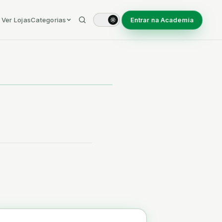
Ver Lojas
Categorias
Entrar na Academia
Arte & Artesanato
Bebé & Criança
Casa & Decoração
Jardim & Exterior
Moda & Vestuário & Calçado