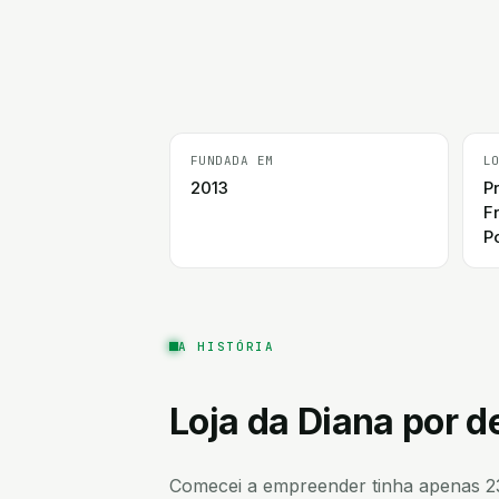
FUNDADA EM
L
2013
P
F
P
A HISTÓRIA
Loja da Diana
por d
Comecei a empreender tinha apenas 23 