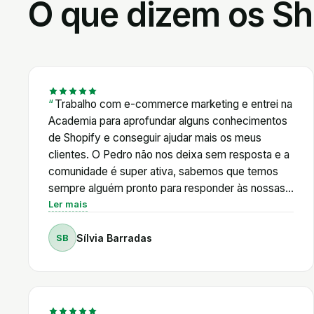
O que dizem os Sh
Trabalho com e-commerce marketing e entrei na
Academia para aprofundar alguns conhecimentos
de Shopify e conseguir ajudar mais os meus
clientes. O Pedro não nos deixa sem resposta e a
comunidade é super ativa, sabemos que temos
sempre alguém pronto para responder às nossas
dúvidas. Além disso, o Pedro é muito proativo em
Ler mais
relação às novidades de Shopify e cria com
SB
Sílvia Barradas
frequência tutoriais de acordo com as mudanças
da plataforma e a nível legal também. E está
sempre em cima das novidades de AI, que neste
momento é onde é mais difícil acompanhar tudo
sozinha. Os vários cursos também não se limitam