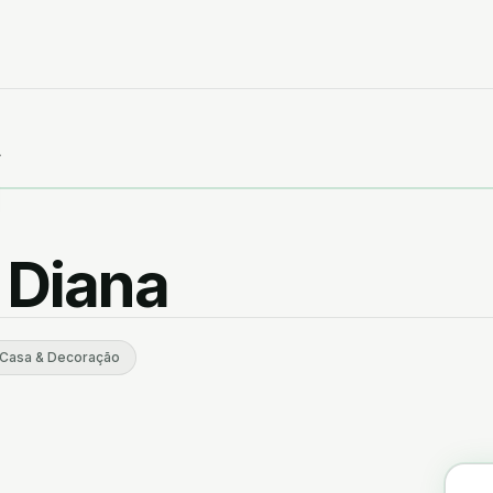
Animais & Pets
A
Automóvel
Brinquedos & Jogos
 Diana
Equipamentos & Consumíveis Profissionais
Livros, Educação e Papelarias
Casa & Decoração
Tecnologia & Gadgets