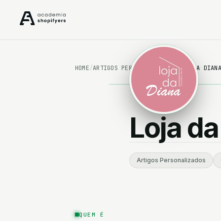
Alimentação & Bebidas
HOME
/
ARTIGOS PERSONALIZADOS
/
LOJA DA DIAN
Artigos Personalizados
Beleza & Cosmética
Loja da
Desporto & Fitness
Jóias & Acessórios
Artigos Personalizados
Saúde, Bem-estar & Espiritualidade
QUEM É