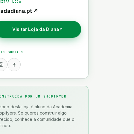
SITAR LOJA
jadadiana.pt
↗
Visitar
Loja da Diana
DES SOCIAIS
ONSTRUÍDA POR UM SHOPIFYER
dono desta loja é aluno da Academia
opifyers. Se queres construir algo
recido, conhece a comunidade que o
sinou.