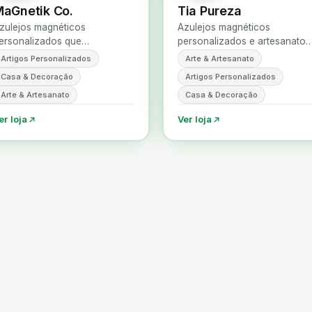
aGnetik Co.
Tia Pureza
zulejos magnéticos
Azulejos magnéticos
ersonalizados que
personalizados e artesanato
ransformam memórias em
português com humor,
Artigos Personalizados
Arte & Artesanato
eças que fazem parte do dia
portugalidade e inspiração na
Casa & Decoração
Artigos Personalizados
 dia.
“tias de Cascais”.
Arte & Artesanato
Casa & Decoração
er loja
Ver loja