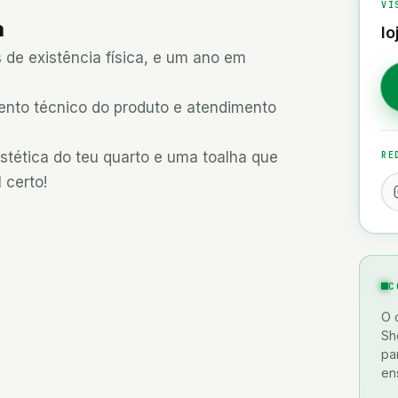
VI
a
lo
 de existência física, e um ano em 
to técnico do produto e atendimento 
estética do teu quarto e uma toalha que 
RE
 certo!
C
O 
Sh
pa
en