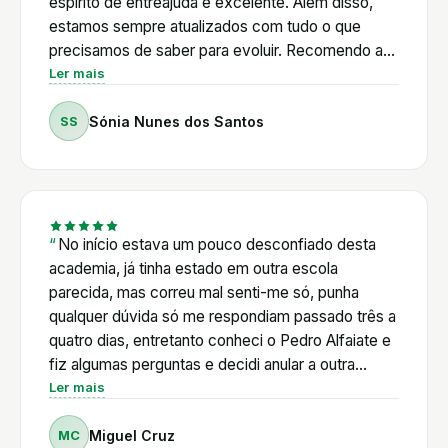
enorme sentido de responsabilidade para com os
espírito de entreajuda é excelente. Além disso,
seus alunos. Nunca deixa uma dúvida por
estamos sempre atualizados com tudo o que
responder. Está sempre disponível para orientar,
precisamos de saber para evoluir. Recomendo a
esclarecer e acompanhar, independentemente do
100%!
Ler mais
nível de experiência de cada um. O que mais
valorizo é que não ensina apenas a construir lojas
SS
Sónia Nunes dos Santos
Shopify. Ensina a pensar, a resolver problemas e a
evoluir continuamente. A Academia é muito mais
do que um curso; é uma comunidade onde existe
verdadeira entreajuda e um acompanhamento
constante.
No início estava um pouco desconfiado desta
academia, já tinha estado em outra escola
parecida, mas correu mal senti-me só, punha
qualquer dúvida só me respondiam passado três a
quatro dias, entretanto conheci o Pedro Alfaiate e
fiz algumas perguntas e decidi anular a outra
escola vi a primeira aula online e decidi logo entrar
Ler mais
para a academia, iremos o Pedro Alfaiate ir
MC
Miguel Cruz
responde a tudo e explica ponto a ponto, tirando