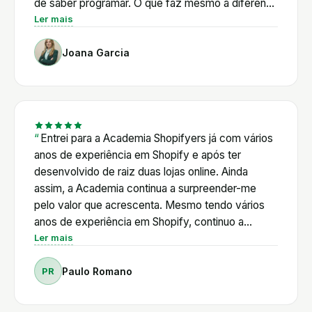
de saber programar. O que faz mesmo a diferença
é o Pedro: vai direto ao que interessa e está
Ler mais
sempre disponível. E a comunidade é outro nível,
Joana Garcia
há sempre alguém pronto a ajudar a qualquer hora.
Para a Juju Belle, deixou de haver a sensação de
estarmos sozinhas nisto. Recomendamos de
olhos fechados. Joana e Cândida, Juju Belle
Entrei para a Academia Shopifyers já com vários
anos de experiência em Shopify e após ter
desenvolvido de raiz duas lojas online. Ainda
assim, a Academia continua a surpreender-me
pelo valor que acrescenta. Mesmo tendo vários
anos de experiência em Shopify, continuo a
encontrar respostas, novas ferramentas e novas
Ler mais
formas de otimizar as minhas lojas. Ao longo deste
PR
Paulo Romano
percurso, já resolvi vários desafios técnicos com
o apoio do Pedro, recebi aconselhamento na
escolha das Apps mais adequadas e acompanhei