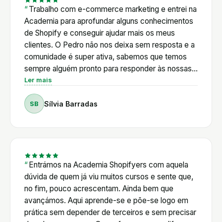
Trabalho com e-commerce marketing e entrei na
Academia para aprofundar alguns conhecimentos
de Shopify e conseguir ajudar mais os meus
clientes. O Pedro não nos deixa sem resposta e a
comunidade é super ativa, sabemos que temos
sempre alguém pronto para responder às nossas
dúvidas. Além disso, o Pedro é muito proativo em
Ler mais
relação às novidades de Shopify e cria com
SB
Sílvia Barradas
frequência tutoriais de acordo com as mudanças
da plataforma e a nível legal também. E está
sempre em cima das novidades de AI, que neste
momento é onde é mais difícil acompanhar tudo
sozinha. Os vários cursos também não se limitam
a Shopify e este para mim é um grande plus.
Entrámos na Academia Shopifyers com aquela
Existem masterclasses de vários temas
dúvida de quem já viu muitos cursos e sente que,
relacionados com e-commerce: email marketing,
no fim, pouco acrescentam. Ainda bem que
SEO, influencers, anúncios. Vou no meu segundo
avançámos. Aqui aprende-se e põe-se logo em
ano e certamente que vou continuar!
prática sem depender de terceiros e sem precisar