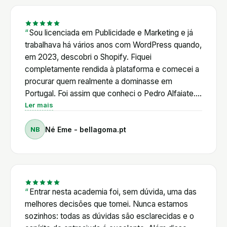
muitas das novidades que o Shopify vai lançando.
Num ecossistema em constante evolução, ter
acesso a este conhecimento e a uma comunidade
Sou licenciada em Publicidade e Marketing e já
ativa permite poupar tempo, tomar melhores
trabalhava há vários anos com WordPress quando,
decisões e evoluir continuamente. Para mim, a
em 2023, descobri o Shopify. Fiquei
Academia Shopifyers é muito mais do que uma
completamente rendida à plataforma e comecei a
plataforma de formação. É um ponto de apoio
procurar quem realmente a dominasse em
permanente para quem quer tirar o máximo partido
Portugal. Foi assim que conheci o Pedro Alfaiate.
do Shopify, independentemente do nível de
Primeiro através de uma amiga, depois vendo os
Ler mais
experiência.
seus vídeos no YouTube. Mais tarde, ao entrar em
NB
Né Eme - bellagoma.pt
contacto diretamente com ele. Ainda antes de ser
aluna, mostrou uma enorme disponibilidade para
ajudar. Decidi adquirir o curso de Shopify e,
posteriormente, entrar para a Academia
Shopifyers. Posso dizer, sem qualquer hesitação,
que foi um dos melhores investimentos que fiz no
Entrar nesta academia foi, sem dúvida, uma das
meu percurso profissional. O Pedro alia um
melhores decisões que tomei. Nunca estamos
conhecimento técnico muito profundo a um
sozinhos: todas as dúvidas são esclarecidas e o