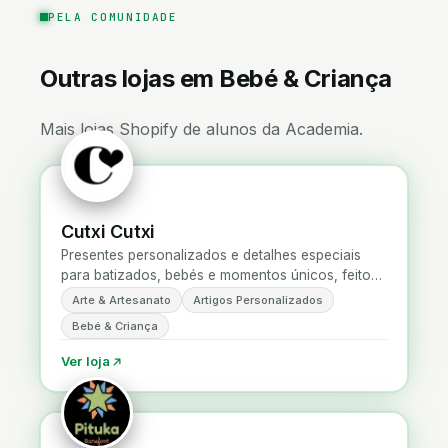
PELA COMUNIDADE
Outras lojas em Bebé & Criança
Mais lojas Shopify de alunos da Academia.
Cutxi Cutxi
Presentes personalizados e detalhes especiais
para batizados, bebés e momentos únicos, feitos
com carinho em Portugal.
Arte & Artesanato
Artigos Personalizados
Bebé & Criança
Ver loja