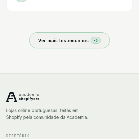
os alunos que estão sempre prontos a ajudar, se é
fácil montar uma loja, não, não é fácil, mas aqui
aprendemos a ser autónomos e estamos a
aprender todos os dias, vale a pena, obrigado.
Ver mais testemunhos
+
6
Lojas online portuguesas, feitas em
Shopify pela comunidade da Academia.
DIRETÓRIO