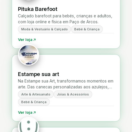
Pituka Barefoot
Calçado barefoot para bebés, crianças e adultos,
com loja online e física em Paço de Arcos.
Moda & Vestuário & Calçado
Bebé & Criança
Ver loja
Estampe sua art
Na Estampe sua Art, transformamos momentos em
arte. Das canecas personalizadas aos azulejos,
joias e decoração para casa. Para presentes
Arte & Artesanato
Jóias & Acessórios
unicos.
Bebé & Criança
Ver loja