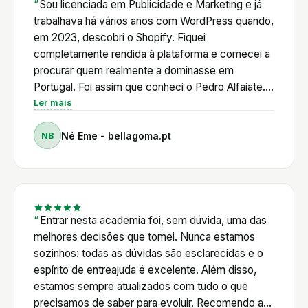
acesso a este conhecimento e a uma comunidade
Sou licenciada em Publicidade e Marketing e já
ativa permite poupar tempo, tomar melhores
trabalhava há vários anos com WordPress quando,
decisões e evoluir continuamente. Para mim, a
em 2023, descobri o Shopify. Fiquei
Academia Shopifyers é muito mais do que uma
completamente rendida à plataforma e comecei a
plataforma de formação. É um ponto de apoio
procurar quem realmente a dominasse em
permanente para quem quer tirar o máximo partido
Portugal. Foi assim que conheci o Pedro Alfaiate.
do Shopify, independentemente do nível de
Primeiro através de uma amiga, depois vendo os
Ler mais
experiência.
seus vídeos no YouTube. Mais tarde, ao entrar em
NB
Né Eme - bellagoma.pt
contacto diretamente com ele. Ainda antes de ser
aluna, mostrou uma enorme disponibilidade para
ajudar. Decidi adquirir o curso de Shopify e,
posteriormente, entrar para a Academia
Shopifyers. Posso dizer, sem qualquer hesitação,
que foi um dos melhores investimentos que fiz no
Entrar nesta academia foi, sem dúvida, uma das
meu percurso profissional. O Pedro alia um
melhores decisões que tomei. Nunca estamos
conhecimento técnico muito profundo a um
sozinhos: todas as dúvidas são esclarecidas e o
enorme sentido de responsabilidade para com os
espírito de entreajuda é excelente. Além disso,
seus alunos. Nunca deixa uma dúvida por
estamos sempre atualizados com tudo o que
responder. Está sempre disponível para orientar,
precisamos de saber para evoluir. Recomendo a