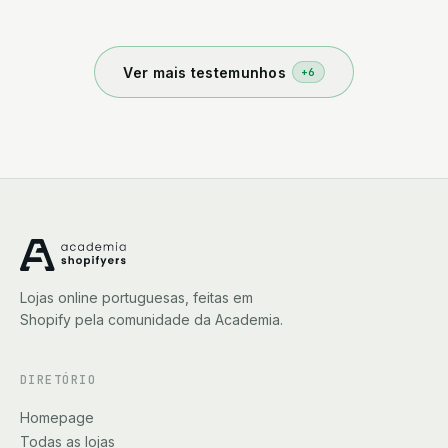
aprendemos a ser autónomos e estamos a
aprender todos os dias, vale a pena, obrigado.
Ver mais testemunhos
+
6
Lojas online portuguesas, feitas em
Shopify pela comunidade da Academia.
DIRETÓRIO
Homepage
Todas as lojas