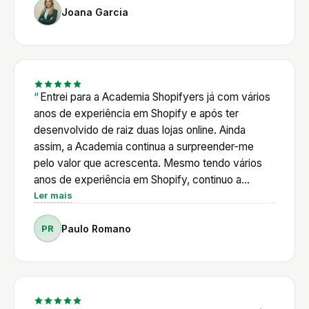
Joana Garcia
há sempre alguém pronto a ajudar a qualquer hora.
Para a Juju Belle, deixou de haver a sensação de
estarmos sozinhas nisto. Recomendamos de
olhos fechados. Joana e Cândida, Juju Belle
Entrei para a Academia Shopifyers já com vários
anos de experiência em Shopify e após ter
desenvolvido de raiz duas lojas online. Ainda
assim, a Academia continua a surpreender-me
pelo valor que acrescenta. Mesmo tendo vários
anos de experiência em Shopify, continuo a
encontrar respostas, novas ferramentas e novas
Ler mais
formas de otimizar as minhas lojas. Ao longo deste
PR
Paulo Romano
percurso, já resolvi vários desafios técnicos com
o apoio do Pedro, recebi aconselhamento na
escolha das Apps mais adequadas e acompanhei
muitas das novidades que o Shopify vai lançando.
Num ecossistema em constante evolução, ter