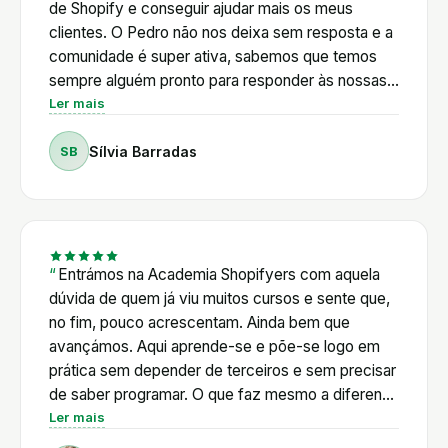
de Shopify e conseguir ajudar mais os meus
clientes. O Pedro não nos deixa sem resposta e a
comunidade é super ativa, sabemos que temos
sempre alguém pronto para responder às nossas
dúvidas. Além disso, o Pedro é muito proativo em
Ler mais
relação às novidades de Shopify e cria com
SB
Sílvia Barradas
frequência tutoriais de acordo com as mudanças
da plataforma e a nível legal também. E está
sempre em cima das novidades de AI, que neste
momento é onde é mais difícil acompanhar tudo
sozinha. Os vários cursos também não se limitam
a Shopify e este para mim é um grande plus.
Entrámos na Academia Shopifyers com aquela
Existem masterclasses de vários temas
dúvida de quem já viu muitos cursos e sente que,
relacionados com e-commerce: email marketing,
no fim, pouco acrescentam. Ainda bem que
SEO, influencers, anúncios. Vou no meu segundo
avançámos. Aqui aprende-se e põe-se logo em
ano e certamente que vou continuar!
prática sem depender de terceiros e sem precisar
de saber programar. O que faz mesmo a diferença
é o Pedro: vai direto ao que interessa e está
Ler mais
sempre disponível. E a comunidade é outro nível,