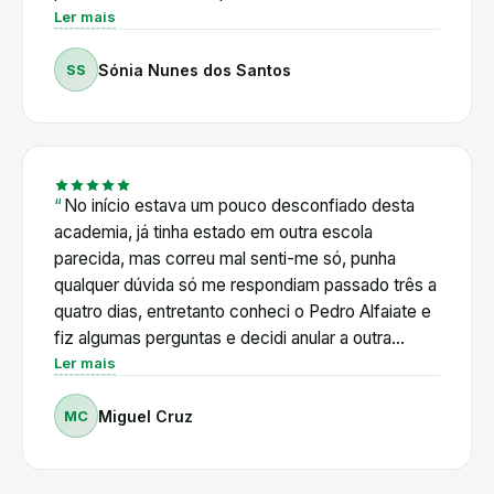
esclarecer e acompanhar, independentemente do
100%!
Ler mais
nível de experiência de cada um. O que mais
valorizo é que não ensina apenas a construir lojas
SS
Sónia Nunes dos Santos
Shopify. Ensina a pensar, a resolver problemas e a
evoluir continuamente. A Academia é muito mais
do que um curso; é uma comunidade onde existe
verdadeira entreajuda e um acompanhamento
constante.
No início estava um pouco desconfiado desta
academia, já tinha estado em outra escola
parecida, mas correu mal senti-me só, punha
qualquer dúvida só me respondiam passado três a
quatro dias, entretanto conheci o Pedro Alfaiate e
fiz algumas perguntas e decidi anular a outra
escola vi a primeira aula online e decidi logo entrar
Ler mais
para a academia, iremos o Pedro Alfaiate ir
MC
Miguel Cruz
responde a tudo e explica ponto a ponto, tirando
os alunos que estão sempre prontos a ajudar, se é
fácil montar uma loja, não, não é fácil, mas aqui